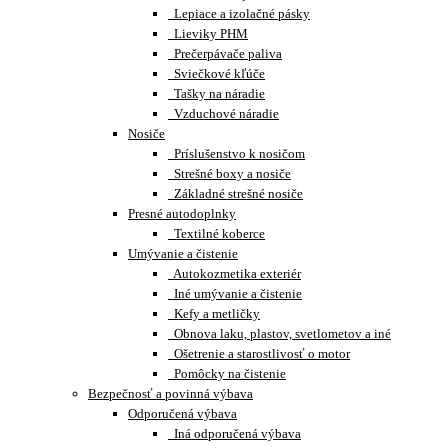
Lepiace a izolačné pásky
Lieviky PHM
Prečerpávače paliva
Sviečkové kľúče
Tašky na náradie
Vzduchové náradie
Nosiče
Príslušenstvo k nosičom
Strešné boxy a nosiče
Základné strešné nosiče
Presné autodoplnky
Textilné koberce
Umývanie a čistenie
Autokozmetika exteriér
Iné umývanie a čistenie
Kefy a metličky
Obnova laku, plastov, svetlometov a iné
Ošetrenie a starostlivosť o motor
Pomôcky na čistenie
Bezpečnosť a povinná výbava
Odporučená výbava
Iná odporučená výbava