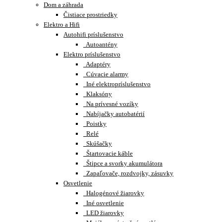
Dom a záhrada
Čistiace prostriedky
Elektro a Hifi
Autohifi príslušenstvo
Autoantény
Elektro príslušenstvo
Adaptéry
Cúvacie alarmy
Iné elektropríslušenstvo
Klaksóny
Na prívesné vozíky
Nabíjačky autobatérií
Poistky
Relé
Skúšačky
Štartovacie káble
Štipce a svorky akumulátora
Zapaľovače, rozdvojky, zásuvky
Osvetlenie
Halogénové žiarovky
Iné osvetlenie
LED žiarovky