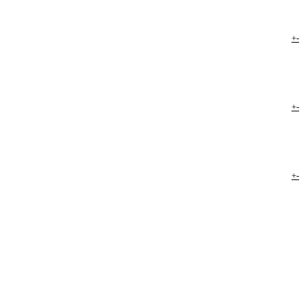
+
-
+
-
+
-