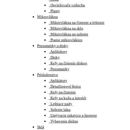
Osviežovače vzduchu
Plasty
Mikrovlákna
Mikrovlákna na čistenie a leštenie
Mikrovlákna na sklo
Mikrovlákna na sušenie
Pranie mikrovlákien
Pneumatiky a disky
Aplikátory
Disky
Kefy na čistenie diskov
Pneumatiky
Príslušenstvo
Aplikátory
Detailingové štetce
Kefy na čistenie
Kefy na kožu a interiér
Leštiace pady
Sušenie laku
Umývacie rukavice a špongie
Vybavenie dielne
Sklá