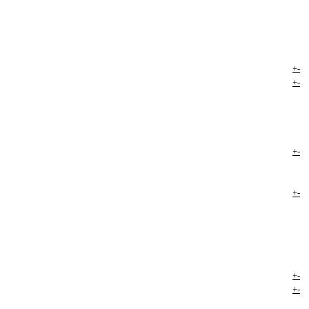
+
-
+
-
+
-
+
-
+
-
+
-