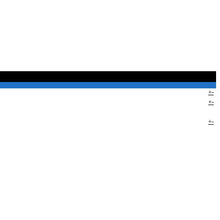
+
-
+
-
+
-