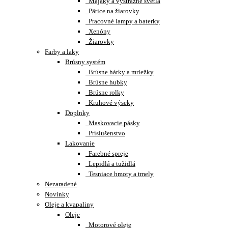
Majáky a výstražné svetlá
Pätice na žiarovky
Pracovné lampy a baterky
Xenóny
Žiarovky
Farby a laky
Brúsny systém
Brúsne hárky a mriežky
Brúsne hubky
Brúsne rolky
Kruhové výseky
Doplnky
Maskovacie pásky
Príslušenstvo
Lakovanie
Farebné spreje
Lepidlá a tužidlá
Tesniace hmoty a tmely
Nezaradené
Novinky
Oleje a kvapaliny
Oleje
Motorové oleje