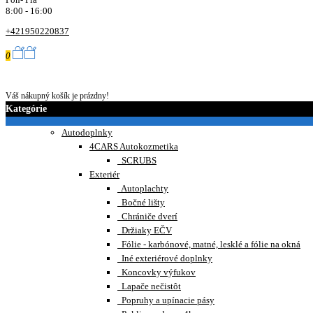
8:00 - 16:00
+421950220837
0
0,00€
Váš nákupný košík je prázdny!
Kategórie
Autodoplnky
4CARS Autokozmetika
SCRUBS
Exteriér
Autoplachty
Bočné lišty
Chrániče dverí
Držiaky EČV
Fólie - karbónové, matné, lesklé a fólie na okná
Iné exteriérové doplnky
Koncovky výfukov
Lapače nečistôt
Popruhy a upínacie pásy