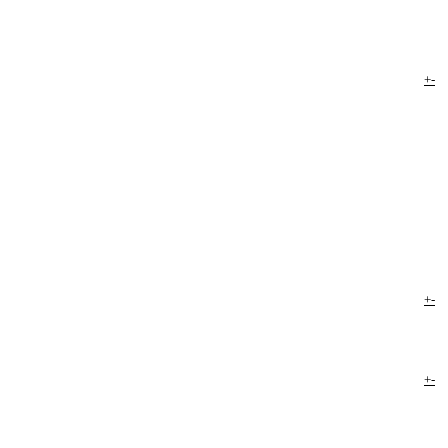
+
-
+
-
+
-