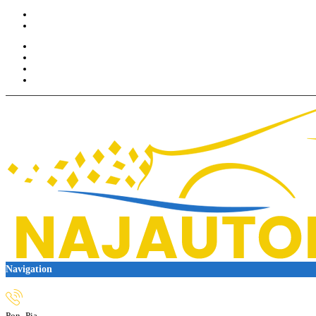
+421950220837
info@najautodoplnky.sk
Prihlásiť sa
Registrácia
Obľúbené produkty (0)
Pokladňa
Navigation
Pon- Pia