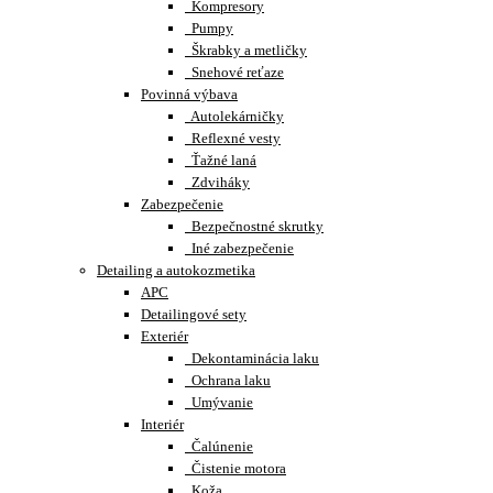
Kompresory
Pumpy
Škrabky a metličky
Snehové reťaze
Povinná výbava
Autolekárničky
Reflexné vesty
Ťažné laná
Zdviháky
Zabezpečenie
Bezpečnostné skrutky
Iné zabezpečenie
Detailing a autokozmetika
APC
Detailingové sety
Exteriér
Dekontaminácia laku
Ochrana laku
Umývanie
Interiér
Čalúnenie
Čistenie motora
Koža