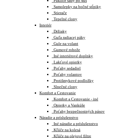
Puklice sady po 4ks
Samolepky na bočné stĺpiky
Stierače
Tepelné clony
Interiér
Držiaky
Guľa radiacej páky
Gule na volant
Gumové rohože
Iné interiérové doplnky
Lakťové opierky
Poťahy sedadiel
Poťahy volantov
Protišmykové podložky
Slnečné clony
Komfort a Cestovanie
Komfort a Cestovanie - iné
Opierky a Vankúše
Poťahy bezpečnostných pásov
Náradie a príslušenstvo
Iné náradie a príslušenstvo
Kľúče na kolesá
Kľúče na olejové filtre