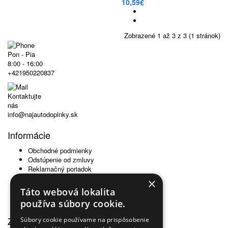
10,59€
Zobrazené 1 až 3 z 3 (1 stránok)
Pon - Pia
8:00 - 16:00
+421950220837
Kontaktujte
nás
info@najautodoplnky.sk
Informácie
Obchodné podmienky
Odstúpenie od zmluvy
Reklamačný poriadok
Doprava a platba
×
Ochrana osobných údajov
Táto webová lokalita
Ochrana osobných údajov - newsletter
používa súbory cookie.
Odstúpiť od zmluvy tu
Zákaznícky servis
Súbory cookie používame na prispôsobenie