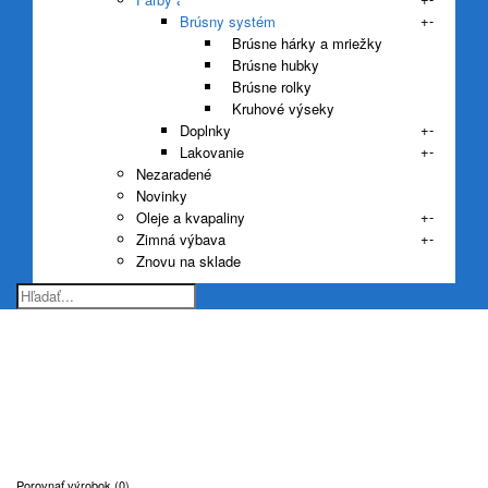
+
-
Brúsny systém
Brúsne hárky a mriežky
Brúsne hubky
Brúsne rolky
Kruhové výseky
+
-
Doplnky
+
-
Lakovanie
Nezaradené
Novinky
+
-
Oleje a kvapaliny
+
-
Zimná výbava
Znovu na sklade
Brúsne rolky
Home
Farby a laky
Brúsny systém
Brúsne rolky
Porovnať výrobok (0)