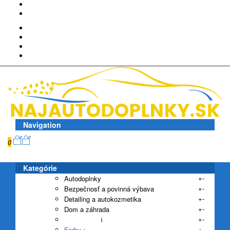
+421950220837
info@najautodoplnky.sk
Prihlásiť sa
Registrácia
Navigation
0
0,00€
Kategórie
+
-
Autodoplnky
+
-
Bezpečnosť a povinná výbava
+
-
Detailing a autokozmetika
+
-
Dom a záhrada
+
-
Elektro a Hifi
+
-
Farby a laky